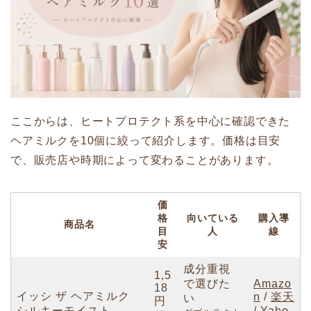
ここからは、ヒートプロテクト系を中心に確認できた
ヘアミルクを10個に絞って紹介します。価格は目安
で、販売店や時期によって変わることがあります。
価
格
向いている
購入導
商品名
目
人
線
安
成分重視
1,5
で選びた
Amazo
18
イッシ ザ ヘアミルク
n
/
楽天
い
円
シルキーモイスト
/
Yaho