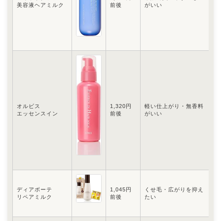
美容液ヘアミルク
前後
がいい
び
オルビス
1,320円
軽い仕上がり・無香料
細
エッセンスイン
前後
がいい
ディアボーテ
1,045円
くせ毛・広がりを抑え
う
リペアミルク
前後
たい
や