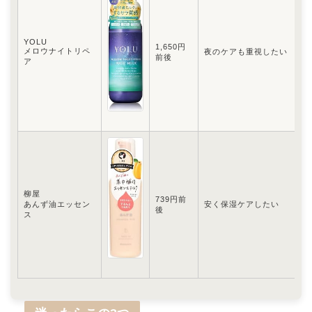
YOLU
1,650円
メロウナイトリペ
夜のケアも重視したい
ナ
前後
ア
柳屋
739円前
あんず油エッセン
安く保湿ケアしたい
低
後
ス