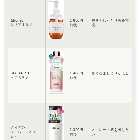
&honey
1,650円
香りとしっとり感を重
甘
リペアミルク
前後
視
BOTANIST
1,480円
自然なまとまりがほし
ナ
ヘアミルク
前後
い
ダイアン
1,320円
ストレート感を出した
ストレートヘアミ
う
前後
い
ルク