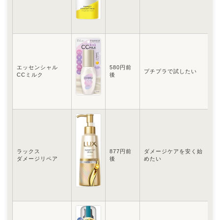
エッセンシャル
580円前
プチプラで試したい
低
CCミルク
後
ラックス
877円前
ダメージケアを安く始
ド
ダメージリペア
後
めたい