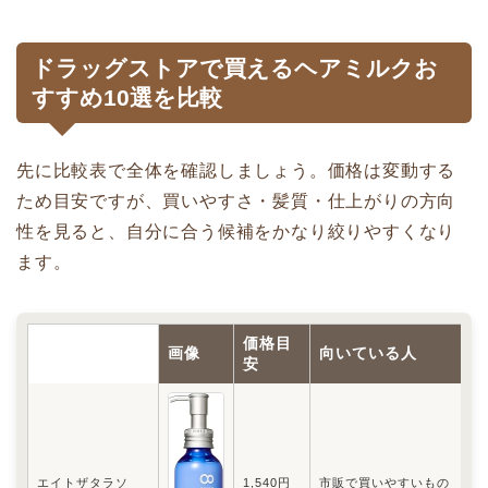
ドラッグストアで買えるヘアミルクお
すすめ10選を比較
先に比較表で全体を確認しましょう。価格は変動する
ため目安ですが、買いやすさ・髪質・仕上がりの方向
性を見ると、自分に合う候補をかなり絞りやすくなり
ます。
価格目
商品名
画像
向いている人
安
エイトザタラソ
1,540円
市販で買いやすいもの
ド