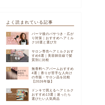
よく読まれている記事
パーマ後のパサつき・広が
1
り対策｜おすすめヘアミル
ク10選と選び方
サロン専売ヘアミルクおす
2
すめ6選｜美容師目線で髪
質別に比較
無香料ヘアバームおすすめ
3
4選｜香りが苦手な人向け
の市販・サロン品を比較
【2026年版】
ドンキで買えるヘアミルク
4
おすすめ13選｜迷ったら
選びたい人気商品