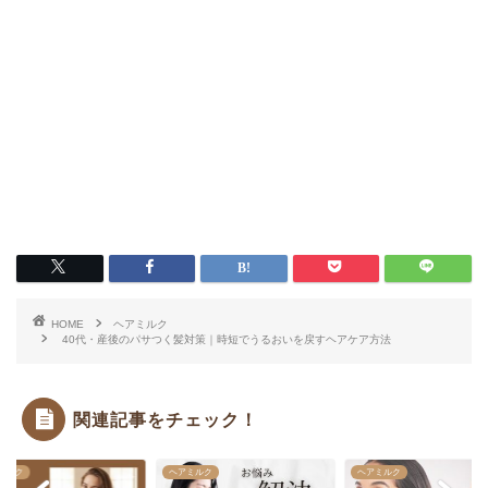
HOME
ヘアミルク
40代・産後のパサつく髪対策｜時短でうるおいを戻すヘアケア方法
関連記事をチェック！
ミルク
ヘアミルク
ヘアミルク