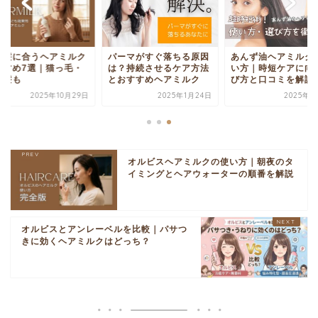
い髪に合うヘアミルク
パーマがすぐ落ちる原因
あんず油ヘアミルク
すすめ7選｜猫っ毛・
は？持続させるケア方法
い方｜時短ケアに向
後髪も
とおすすめヘアミルク
び方と口コミを解説
2025年10月29日
2025年1月24日
2025年2
オルビスヘアミルクの使い方｜朝夜のタ
イミングとヘアウォーターの順番を解説
オルビスとアンレーベルを比較｜パサつ
きに効くヘアミルクはどっち？