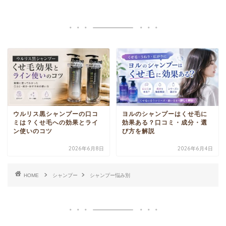
ウルリス黒シャンプーの口コ
ヨルのシャンプーはくせ毛に
ミは？くせ毛への効果とライ
効果ある？口コミ・成分・選
ン使いのコツ
び方を解説
2026年6月8日
2026年6月4日
HOME
シャンプー
シャンプー悩み別