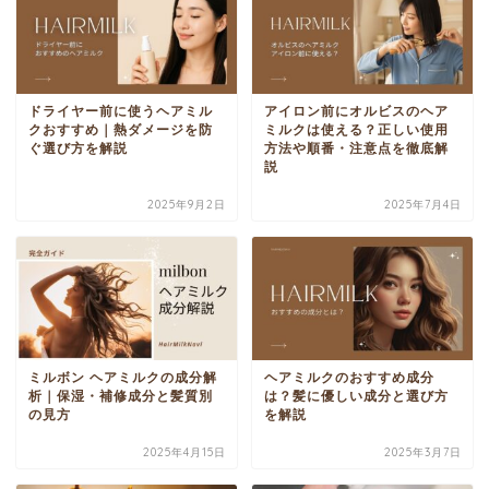
ドライヤー前に使うヘアミル
アイロン前にオルビスのヘア
クおすすめ｜熱ダメージを防
ミルクは使える？正しい使用
ぐ選び方を解説
方法や順番・注意点を徹底解
説
2025年9月2日
2025年7月4日
ミルボン ヘアミルクの成分解
ヘアミルクのおすすめ成分
析｜保湿・補修成分と髪質別
は？髪に優しい成分と選び方
の見方
を解説
2025年4月15日
2025年3月7日