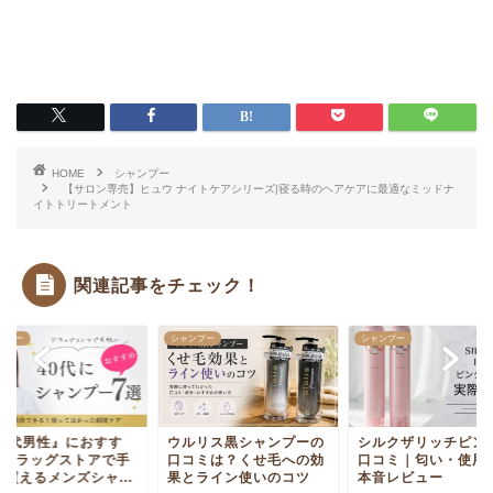
HOME
シャンプー
【サロン専売】ヒュウ ナイトケアシリーズ|寝る時のヘアケアに最適なミッドナ
イトトリートメント
関連記事をチェック！
ンプー
シャンプー
シャンプー
ルリス黒シャンプーの
シルクザリッチピンクの
『40代男性』におす
コミは？くせ毛への効
口コミ｜匂い・使用感を
め!!ドラッグストア
とライン使いのコツ
本音レビュー
軽に買えるメンズシャ.