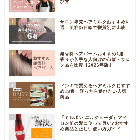
び方
2
サロン専売ヘアミルクおすすめ6
選｜美容師目線で髪質別に比較
3
無香料ヘアバームおすすめ4選｜
香りが苦手な人向けの市販・サロ
ン品を比較【2026年版】
4
ドンキで買えるヘアミルクおすす
め13選｜迷ったら選びたい人気
商品
5
『ミルボン エルジューダ』アイ
ロン前の髪に使って良い?おすす
め商品と正しい使い方ガイド