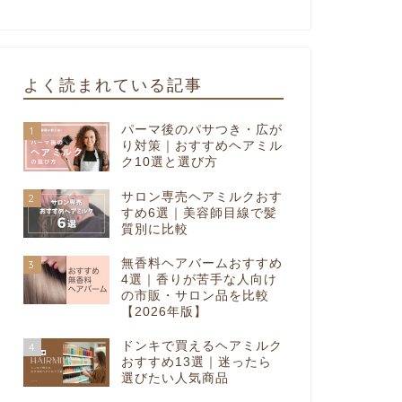
よく読まれている記事
パーマ後のパサつき・広が
1
り対策｜おすすめヘアミル
ク10選と選び方
サロン専売ヘアミルクおす
2
すめ6選｜美容師目線で髪
質別に比較
無香料ヘアバームおすすめ
3
4選｜香りが苦手な人向け
の市販・サロン品を比較
【2026年版】
ドンキで買えるヘアミルク
4
おすすめ13選｜迷ったら
選びたい人気商品