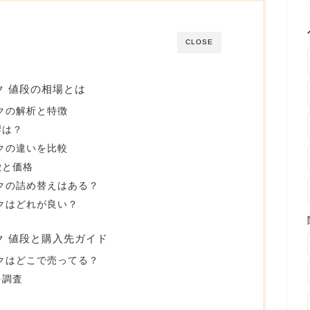
CLOSE
ク 値段の相場とは
クの解析と特徴
響は？
クの違いを比較
徴と価格
クの詰め替えはある？
クはどれが良い？
ク 値段と購入先ガイド
クはどこで売ってる？
を調査
？