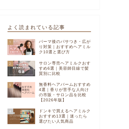
よく読まれている記事
パーマ後のパサつき・広が
1
り対策｜おすすめヘアミル
ク10選と選び方
サロン専売ヘアミルクおす
2
すめ6選｜美容師目線で髪
質別に比較
無香料ヘアバームおすすめ
3
4選｜香りが苦手な人向け
の市販・サロン品を比較
【2026年版】
ドンキで買えるヘアミルク
4
おすすめ13選｜迷ったら
選びたい人気商品