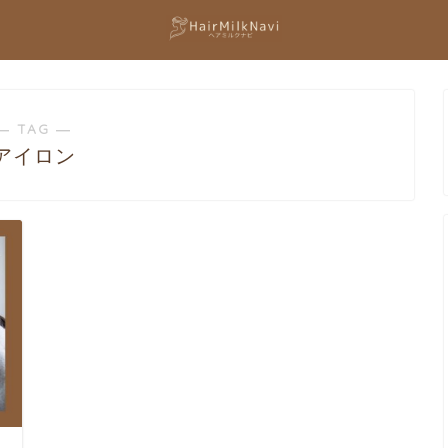
― TAG ―
アイロン